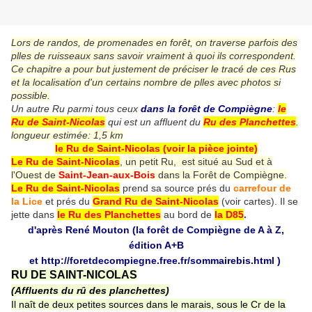
Lors de randos, de promenades en forêt, on traverse parfois des
plles de ruisseaux sans savoir vraiment à quoi ils correspondent.
Ce chapitre a pour but justement de préciser le tracé de ces Rus
et la localisation d'un certains nombre de plles avec photos si
possible.
Un autre Ru parmi tous ceux
dans la forêt de Compiègne
:
le
Ru de Saint-Nicolas
qui est un affluent du
Ru des Planchettes
.
longueur estimée: 1,5 km
le Ru de Saint-Nicolas (voir la pièce jointe)
Le Ru de Saint-Nicolas
, un petit Ru, est situé au Sud et à
l'Ouest de
Saint-Jean-aux-Bois
dans la Forêt de Compiègne.
Le Ru de Saint-Nicolas
prend sa source prés du
carrefour de
la Lice
et prés du
Grand Ru de Saint-Nicolas
(voir cartes). Il se
jette dans
le Ru des Planchettes
au bord de
la D85
.
d'après René Mouton (la forêt de Compiègne de A à Z,
édition A+B
et
http://foretdecompiegne.free.fr/sommairebis.html
)
RU DE SAINT-NICOLAS
(Affluents du rû des planchettes)
Il naît de deux petites sources dans le marais, sous le Cr de la