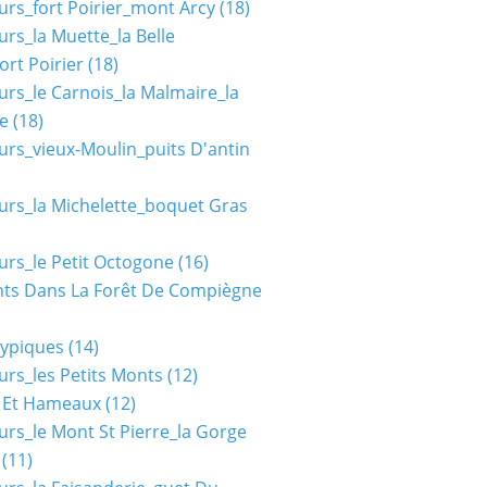
urs_fort Poirier_mont Arcy
(18)
urs_la Muette_la Belle
ort Poirier
(18)
urs_le Carnois_la Malmaire_la
e
(18)
urs_vieux-Moulin_puits D'antin
urs_la Michelette_boquet Gras
urs_le Petit Octogone
(16)
ts Dans La Forêt De Compiègne
typiques
(14)
urs_les Petits Monts
(12)
s Et Hameaux
(12)
urs_le Mont St Pierre_la Gorge
(11)