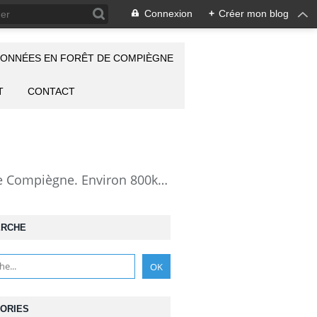
Connexion
+
Créer mon blog
ONNÉES EN FORÊT DE COMPIÈGNE
T
CONTACT
la Forêt de Compiègne vue autrement: description de mes randonnées en forêt de Compiègne. Environ 800km de randos et 25000 photos pour montrer cette forêt magnifique et ses particularités: les lieux atypiques comme la Grotte des Ramoneurs, la Pierre Torniche... Mais aussi les 313 carrefours nommés, plus de 100 routes forestières, les étangs, les Rus, des villages et hameaux ...
ERCHE
ORIES