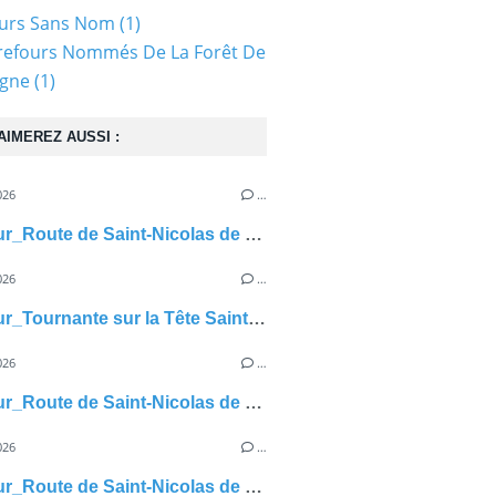
ours Sans Nom
(1)
refours Nommés De La Forêt De
gne
(1)
AIMEREZ AUSSI :
026
…
carrefour_Route de Saint-Nicolas de Courson_Route du Bois des Moines
026
…
carrefour_Tournante sur la Tête Saint-Jean_Chemin des Plaideurs (2)
026
…
carrefour_Route de Saint-Nicolas de Courson_Route d'Haucourt
026
…
carrefour_Route de Saint-Nicolas de Courson_Route aux Mouches