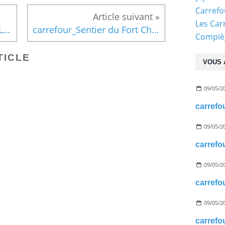
Carref
Les Car
carrefour_D33_Route de la Loge Lambert
carrefour_Sentier du Fort Cheval_Sentier du Four d'en Haut
Compiè
TICLE
VOUS 
09/05/2
09/05/2
09/05/2
09/05/2