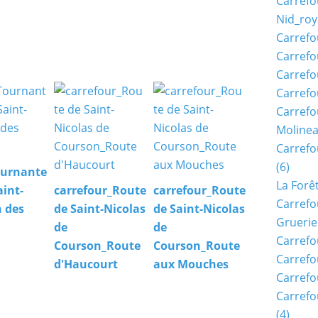
Carrefo
Nid_roy
Carrefo
Carrefo
Carrefo
Carrefo
Carrefo
Moline
Carref
(6)
ournante
La Forê
aint-
carrefour_Route
carrefour_Route
Carrefo
 des
de Saint-Nicolas
de Saint-Nicolas
Gruerie
de
de
Carrefo
Courson_Route
Courson_Route
Carrefo
d'Haucourt
aux Mouches
Carrefo
Carrefo
(4)