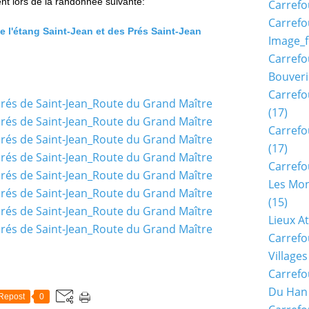
nt lors de la randonnée suivante:
Carrefo
Carrefo
 l'étang Saint-Jean et des Prés Saint-Jean
Image_f
Carrefo
Bouveri
Carrefo
(17)
Carrefo
(17)
Carrefo
Les Mon
(15)
Lieux A
Carrefo
Village
Carrefo
Du Han
Repost
0