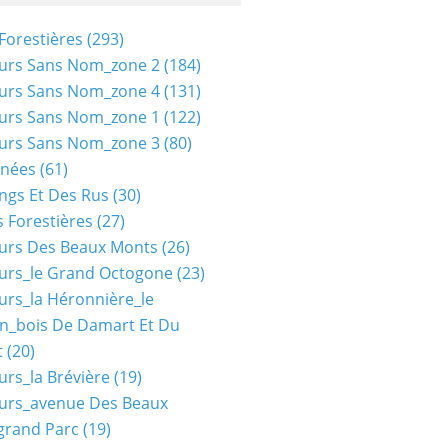
Forestières
(293)
urs Sans Nom_zone 2
(184)
urs Sans Nom_zone 4
(131)
urs Sans Nom_zone 1
(122)
urs Sans Nom_zone 3
(80)
nées
(61)
ngs Et Des Rus
(30)
 Forestières
(27)
urs Des Beaux Monts
(26)
urs_le Grand Octogone
(23)
urs_la Héronnière_le
n_bois De Damart Et Du
t
(20)
urs_la Brévière
(19)
urs_avenue Des Beaux
grand Parc
(19)