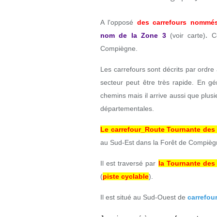
A l'opposé
des carrefours nommé
.
nom de la Zone 3
(voir carte)
C
Compiègne.
Les carrefours sont décrits par ordr
secteur peut être très rapide. En gé
chemins mais il arrive aussi que plusi
départementales.
Le carrefour_Route Tournante des
au Sud-Est dans la Forêt de Compièg
Il est traversé par
la Tournante des
(
piste cyclable
).
Il est situé au Sud-Ouest de
carrefou