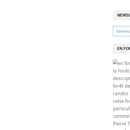
NEWS
EN FO
la Forê
descrip
forêt d
randos 
cette f
particul
comme l
Pierre T