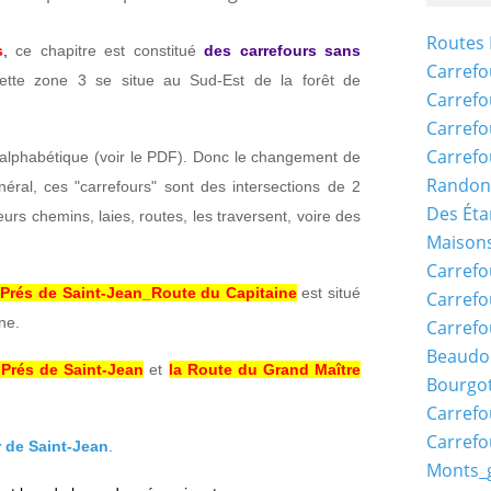
Routes 
s
,
ce chapitre est constitué
des carrefours sans
Carrefo
ette zone 3 se situe au Sud-Est de la forêt de
Carrefo
Carrefo
Carrefo
e alphabétique (voir le PDF). Donc le changement de
Randon
néral, ces "carrefours" sont des intersections de 2
Des Éta
eurs chemins, laies, routes, les traversent, voire des
Maisons
Carrefo
 Prés de Saint-Jean_Route du Capitaine
est situé
Carrefo
ne.
Carrefo
Beaudo
 Prés de Saint-Jean
et
la Route du Grand Maître
Bourgo
Carrefo
Carrefo
r de Saint-Jean
.
Monts_