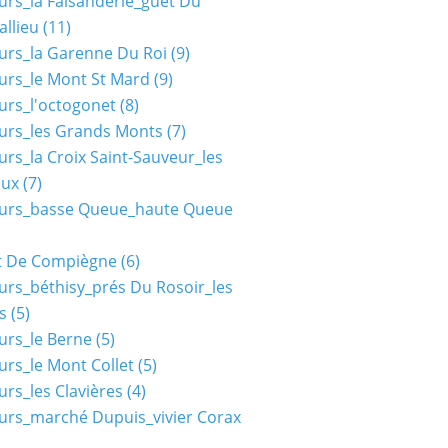
urs_la Faisanderie_guet Du
allieu
(11)
urs_la Garenne Du Roi
(9)
urs_le Mont St Mard
(9)
urs_l'octogonet
(8)
urs_les Grands Monts
(7)
urs_la Croix Saint-Sauveur_les
aux
(7)
ours_basse Queue_haute Queue
t De Compiègne
(6)
urs_béthisy_prés Du Rosoir_les
s
(5)
urs_le Berne
(5)
urs_le Mont Collet
(5)
urs_les Clavières
(4)
urs_marché Dupuis_vivier Corax