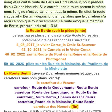
nom) et rejoint la route de Paris au Cr du Veneur, pour prendre
fin au Cr des Noeuds. Si le carrefour et la route portent le même
nom, l'origine n'est certainement pas la même. En effet, la route
s'appelait « Bertin » depuis longtemps, alors que le carrefour n'a
reçu ce nom que tout récemment. La route évoque la mémoire
de Bertin, procureur du roi ... R.M.
la Route Bertin (voir la pièce jointe)
Je suis passé plusieurs fois sur cette Route Forestière,
notamment lors des randonnées suivantes:
4_08_2017_le vivier Corax_la Croix St-Sauveur
42_10_2021_le Carnois et le Vivier Corax
46_02_2022_sur la Route du Pont de la Reine et la Route de
l'Octogonet
59_06_2026_plles sur les Rus de la Malmaire, du Poulinet, de
la Michelette
La Route Bertin
traverse 2 carrefours nommés et quelques
carrefours sans nom (dans l'ordre):
le carrefour du Veneur
carrefour_Route de la Gouvernante_Route Bertin
carrefour_Route des Languignons_Route Bertin
carrefour_Route Bertin_Chemin des Plaideurs
carrefour_Route de la Malmaire_Route Bertin
carrefour des Noeuds
(fin)
Pour les cartes: © IGN - 2026 et
© Sitytrail Topo W
orld - 2026