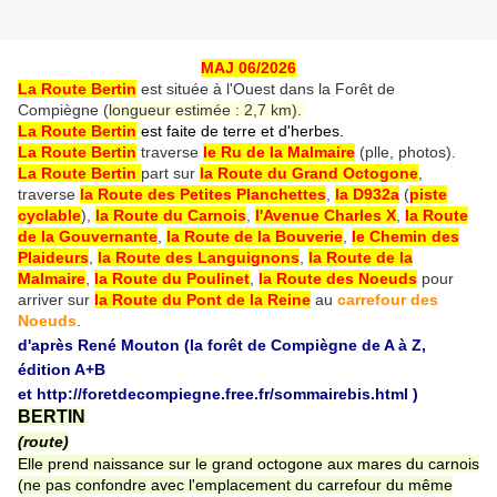
MAJ 06/2026
La Route Bertin
est située à l'Ouest dans la Forêt de
Compiègne (
longueur estimée : 2,7 km).
La Route Bertin
est faite de terre et d'herbes.
La Route Bertin
traverse
l
e Ru de la Malmaire
(plle, photos).
La Route Bertin
part sur
la Route du Grand Octogone
,
traverse
la Route des Petites Planchettes
,
la D932a
(
piste
cyclable
),
la Route du Carnois
,
l'Avenue Charles X
,
la Route
de la Gouvernante
,
la Route de la Bouverie
,
le Chemin des
Plaideurs
,
la Route des Languignons
,
la Route de la
Malmaire
,
la Route du Poulinet
,
la Route des Noeuds
pour
arriver sur
la Route du Pont de la Reine
au
carrefour des
Noeuds
.
d'après René Mouton (la forêt de Compiègne de A à Z,
édition A+B
et
http://foretdecompiegne.free.fr/sommairebis.html
)
BERTIN
(route)
Elle prend naissance sur le grand octogone aux mares du carnois
(ne pas confondre avec l'emplacement du carrefour du même