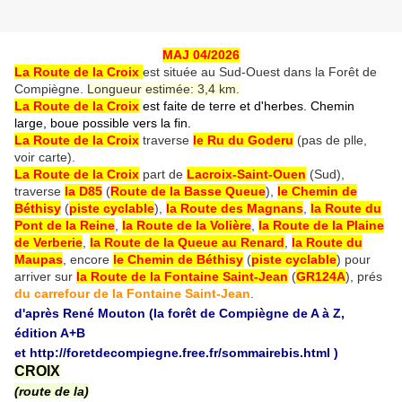
MAJ 04/2026
La Route de la Croix
est située au Sud-Ouest dans la Forêt de
Compiègne.
Longueur estimée: 3,4 km.
La Route de la Croix
est faite de terre et d'herbes. Chemin
large, boue possible vers la fin.
La Route de la Croix
traverse
le Ru du Goderu
(pas de plle,
voir carte).
La Route de la Croix
part de
Lacroix-Saint-Ouen
(Sud),
traverse
la D85
(
Route de la Basse Queue
),
le Chemin de
Béthisy
(
piste cyclable
),
la Route des Magnans
,
la Route du
Pont de la Reine
,
la Route de la Volière
,
la Route de la Plaine
de Verberie
,
la Route de la Queue au Renard
,
la Route du
Maupas
, encore
le Chemin de Béthisy
(
piste cyclable
) pour
arriver sur
la Route de la Fontaine Saint-Jean
(
GR124A
), prés
du carrefour de la Fontaine Saint-Jean
.
d'après René Mouton (la forêt de Compiègne de A à Z,
édition A+B
et
http://foretdecompiegne.free.fr/sommairebis.html
)
CROIX
(route de la)