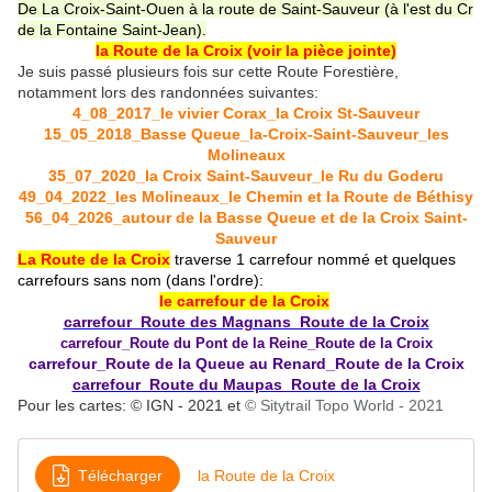
De La Croix-Saint-Ouen à la route de Saint-Sauveur (à l'est du Cr
de la Fontaine Saint-Jean).
la Route de la Croix (voir la pièce jointe)
Je suis passé plusieurs fois sur cette Route Forestière,
notamment lors des randonnées suivantes:
4_08_2017_le vivier Corax_la Croix St-Sauveur
15_05_2018_Basse Queue_la-Croix-Saint-Sauveur_les
Molineaux
35_07_2020_la Croix Saint-Sauveur_le Ru du Goderu
49_04_2022_les Molineaux_le Chemin et la Route de Béthisy
56_04_2026_autour de la Basse Queue et de la Croix Saint-
Sauveur
La Route de la Croix
traverse 1 carrefour nommé et quelques
carrefours sans nom (dans l'ordre):
le carrefour de la Croix
carrefour_Route des Magnans_Route de la Croix
carrefour_Route du Pont de la Reine_Route de la Croix
carrefour_Route de la Queue au Renard_Route de la Croix
carrefour_Route du Maupas_Route de la Croix
Pour les cartes: © IGN - 2021 et
© Sitytrail Topo W
orld - 2021
Télécharger
la Route de la Croix