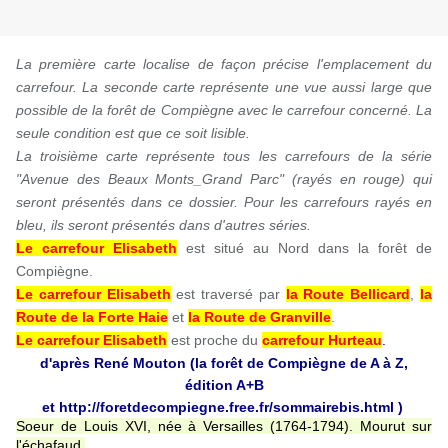
La première carte localise de façon précise l'emplacement du
carrefour. La seconde carte représente une vue aussi large que
possible de la forêt de Compiègne avec le carrefour concerné. La
seule condition est que ce soit lisible.
La troisième carte représente tous les carrefours de la série
"Avenue des Beaux Monts_Grand Parc" (rayés en rouge) qui
seront présentés dans ce dossier. Pour les carrefours rayés en
bleu, ils seront présentés dans d'autres séries.
Le carrefour Elisabeth
e
st situé au Nord dans la forêt de
Compiègne.
Le carrefour Elisabeth
est traversé par
la Route Bellicard
,
la
Route de la Forte Haie
et
la Route de Granville
.
Le carrefour Elisabeth
est proche du
carrefour Hurteau
.
d'après René Mouton (la forêt de Compiègne de A à Z,
édition A+B
et
http://foretdecompiegne.free.fr/sommairebis.html
)
Soeur de Louis XVI, née à Versailles (1764-1794). Mourut sur
l'échafaud.