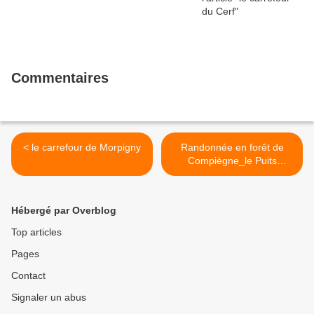
Commentaires
< le carrefour de Morpigny
Randonnée en forêt de
Compiègne_le Puits
d'Antin_les Mares St-
Louis_La Muette >
Hébergé par Overblog
Top articles
Pages
Contact
Signaler un abus