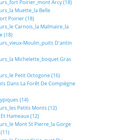
urs_fort Poirier_mont Arcy
(18)
urs_la Muette_la Belle
ort Poirier
(18)
urs_le Carnois_la Malmaire_la
e
(18)
urs_vieux-Moulin_puits D'antin
urs_la Michelette_boquet Gras
urs_le Petit Octogone
(16)
ts Dans La Forêt De Compiègne
typiques
(14)
urs_les Petits Monts
(12)
s Et Hameaux
(12)
urs_le Mont St Pierre_la Gorge
(11)