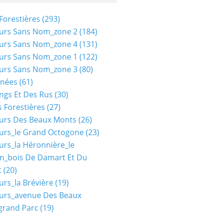
Forestières
(293)
urs Sans Nom_zone 2
(184)
urs Sans Nom_zone 4
(131)
urs Sans Nom_zone 1
(122)
urs Sans Nom_zone 3
(80)
nées
(61)
ngs Et Des Rus
(30)
 Forestières
(27)
urs Des Beaux Monts
(26)
urs_le Grand Octogone
(23)
urs_la Héronnière_le
n_bois De Damart Et Du
t
(20)
urs_la Brévière
(19)
urs_avenue Des Beaux
grand Parc
(19)