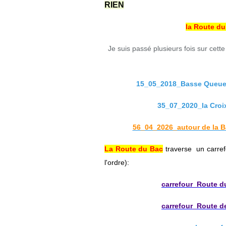
RIEN
la Route du 
Je suis passé plusieurs fois sur cet
15_05_2018_Basse Queue_
35_07_2020_la Croi
56_04_2026_autour de la B
La Route du Bac
traverse un carre
l'ordre):
carrefour_Route d
carrefour_Route d