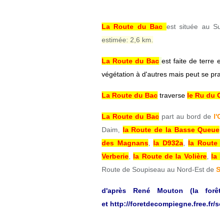
La Route du Bac
est située au 
estimée: 2,6 km.
La Route du Bac
est faite de terre
végétation à d'autres mais peut se p
La Route du Bac
traverse
le Ru du
La Route du Bac
part au bord de
l'
Daim,
la Route de la Basse Queue
des Magnans
,
la D932a
,
la Route
Verberie
,
la Route de la Volière
,
la
Route de Soupiseau au Nord-Est de
S
d'après René Mouton (la for
et
http://foretdecompiegne.free.fr/