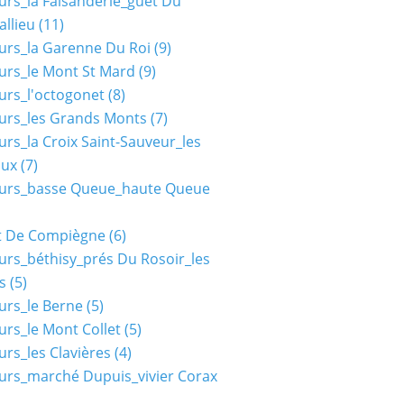
urs_la Faisanderie_guet Du
allieu
(11)
urs_la Garenne Du Roi
(9)
urs_le Mont St Mard
(9)
urs_l'octogonet
(8)
urs_les Grands Monts
(7)
urs_la Croix Saint-Sauveur_les
aux
(7)
ours_basse Queue_haute Queue
t De Compiègne
(6)
urs_béthisy_prés Du Rosoir_les
s
(5)
urs_le Berne
(5)
urs_le Mont Collet
(5)
urs_les Clavières
(4)
urs_marché Dupuis_vivier Corax