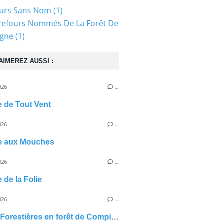
ours Sans Nom
(1)
refours Nommés De La Forêt De
gne
(1)
AIMEREZ AUSSI :
026
…
e de Tout Vent
026
…
te aux Mouches
026
…
 de la Folie
026
…
Routes Forestières en forêt de Compiègne