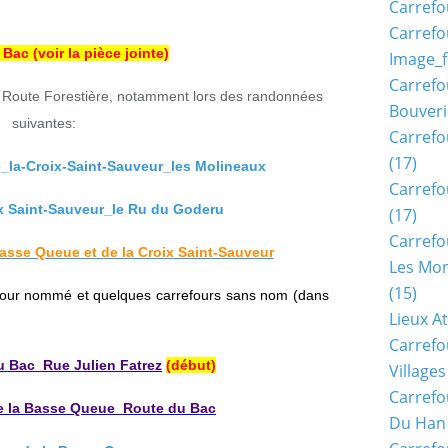
Carrefo
Carrefo
Bac (voir la pièce jointe)
Image_f
Carrefo
te Route Forestière, notamment lors des randonnées
Bouveri
suivantes:
Carrefo
(17)
la-Croix-Saint-Sauveur_les Molineaux
Carrefo
x Saint-Sauveur_le Ru du Goderu
(17)
Carrefo
asse Queue et de la Croix Saint-Sauveur
Les Mon
(15)
four nommé et quelques carrefours sans nom (dans
Lieux A
Carrefo
u Bac_Rue Julien Fatrez
(début)
Village
Carrefo
e la Basse Queue_Route du Bac
Du Han