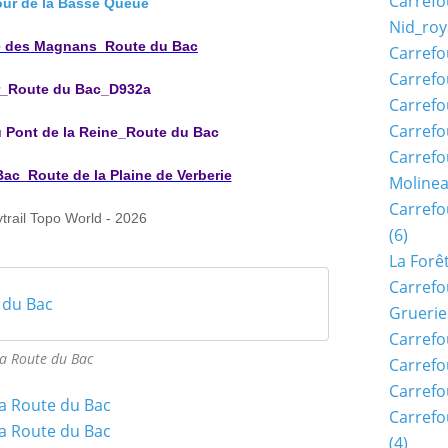
Carrefo
four de la Basse Queue
Nid_roy
e des Magnans_Route du Bac
Carrefo
Carrefo
r_Route du Bac_D932a
Carrefo
Carrefo
u Pont de la Reine_Route du Bac
Carrefo
ac_Route de la Plaine de Verberie
Moline
Carref
ytrail Topo W
orld - 2026
(6)
La Forê
Carrefo
 du Bac
Gruerie
Carrefo
la Route du Bac
Carrefo
Carrefo
Carrefo
(4)