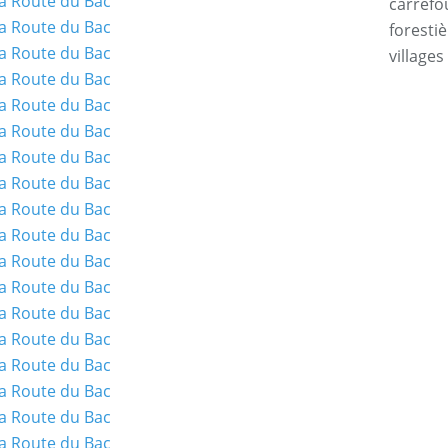
carrefo
forestiè
villages