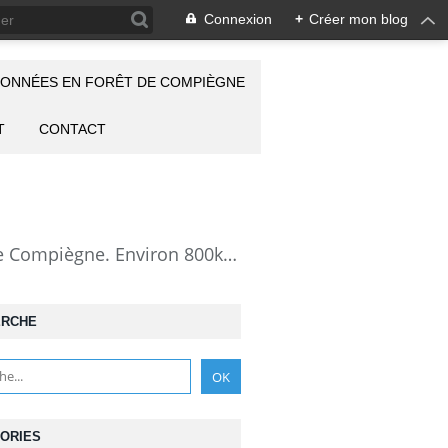
Connexion
+
Créer mon blog
ONNÉES EN FORÊT DE COMPIÈGNE
T
CONTACT
la Forêt de Compiègne vue autrement: description de mes randonnées en forêt de Compiègne. Environ 800km de randos et 25000 photos pour montrer cette forêt magnifique et ses particularités: les lieux atypiques comme la Grotte des Ramoneurs, la Pierre Torniche... Mais aussi les 313 carrefours nommés, plus de 100 routes forestières, les étangs, les Rus, des villages et hameaux ...
ERCHE
ORIES