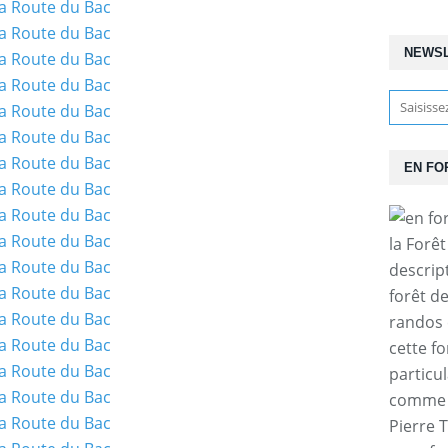
NEWS
EN FO
la Forê
descrip
forêt d
randos 
cette f
particul
comme l
Pierre T