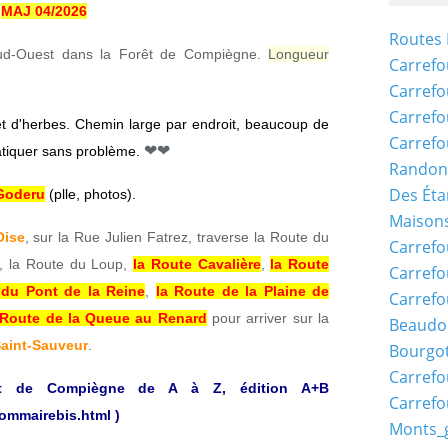
MAJ 04/2026
Routes 
Sud-Ouest dans la Forêt de Compiègne.
Longueur
Carrefo
Carrefo
Carrefo
 et d'herbes. Chemin large par endroit, beaucoup de
Carrefo
❤❤
ratiquer sans problème.
Randon
Des Éta
 Goderu
(plle, photos).
Maisons
Oise
, sur la Rue Julien Fatrez, traverse la Route du
Carrefo
, la Route du Loup,
la Route Cavalière
,
la Route
Carrefo
 du Pont de la Reine
,
la Route de la Plaine de
Carrefo
 Route de la Queue au Renard
pour arriver sur la
Beaudo
aint-Sauveur
.
Bourgo
Carrefo
êt de Compiègne de A à Z, édition A+B
Carrefo
sommairebis.html
)
Monts_