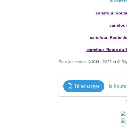
le carre
carrefour_Rout
carrefou
carrefour_Route d
carrefour_Route du B
Pour les cartes: © IGN - 2026 et
© Sit
Télécharger
la Route