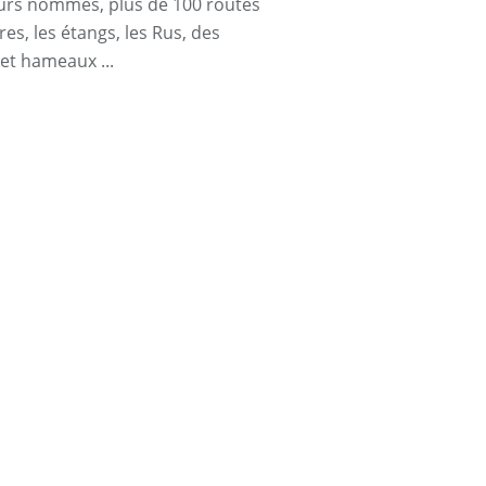
urs nommés, plus de 100 routes
res, les étangs, les Rus, des
 et hameaux ...