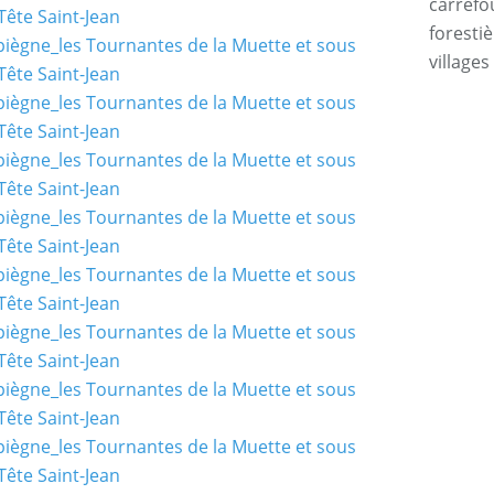
carrefo
forestiè
villages