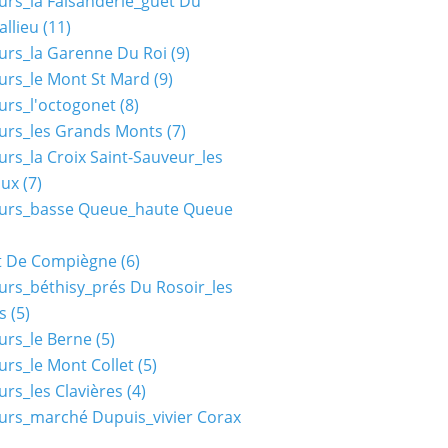
urs_la Faisanderie_guet Du
allieu
(11)
urs_la Garenne Du Roi
(9)
urs_le Mont St Mard
(9)
urs_l'octogonet
(8)
urs_les Grands Monts
(7)
urs_la Croix Saint-Sauveur_les
aux
(7)
ours_basse Queue_haute Queue
t De Compiègne
(6)
urs_béthisy_prés Du Rosoir_les
s
(5)
urs_le Berne
(5)
urs_le Mont Collet
(5)
urs_les Clavières
(4)
urs_marché Dupuis_vivier Corax