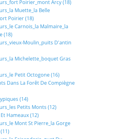
urs_fort Poirier_mont Arcy
(18)
urs_la Muette_la Belle
ort Poirier
(18)
urs_le Carnois_la Malmaire_la
e
(18)
urs_vieux-Moulin_puits D'antin
urs_la Michelette_boquet Gras
urs_le Petit Octogone
(16)
ts Dans La Forêt De Compiègne
typiques
(14)
urs_les Petits Monts
(12)
s Et Hameaux
(12)
urs_le Mont St Pierre_la Gorge
(11)