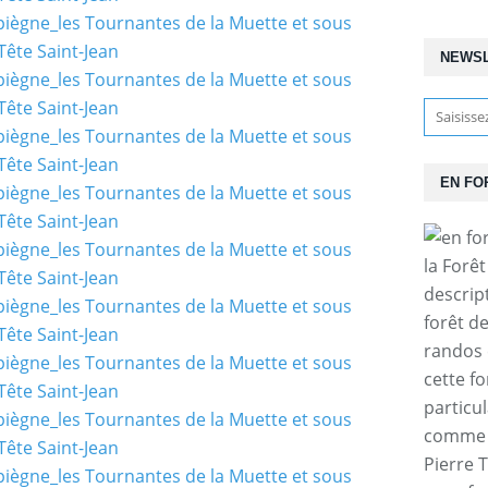
NEWS
EN FO
la Forê
descrip
forêt d
randos 
cette f
particul
comme l
Pierre T