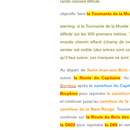
rando classée difficile.
objectifs: faire
la Tournante de la Mu
warning: si la Tournante de la Muette e
difficile sur les 400 premiers mètres. T
ensuite chemin effacé (champ de ron
sentier est visible (des arbres sont 
qu'il faut suivre; ces marques ne sont
Au départ de
Saint-Jean-aux-Bois
(
suivre
la Route du Capitaine
. A
après
le carrefour du Capi
Bruyères
Bruyères
pour rejoindre
le carrefou
et continuer jusqu'au
carrefour de la
carrefour de la Mare Rouge
. Tourne
continuer sur
la Route du Bois des
la D602
pour rejoindre
la D85
et ren