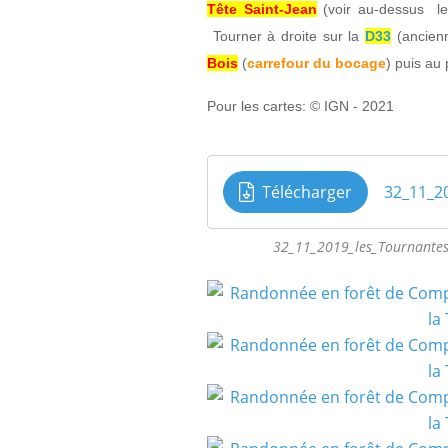
Tête Saint-Jean
(voir au-dessus le
Tourner à droite sur la
D33
(ancienn
Bois
(
carrefour du bocage
) puis au 
Pour les cartes: © IGN - 2021
Télécharger
32_11_2019_les_Tournantes