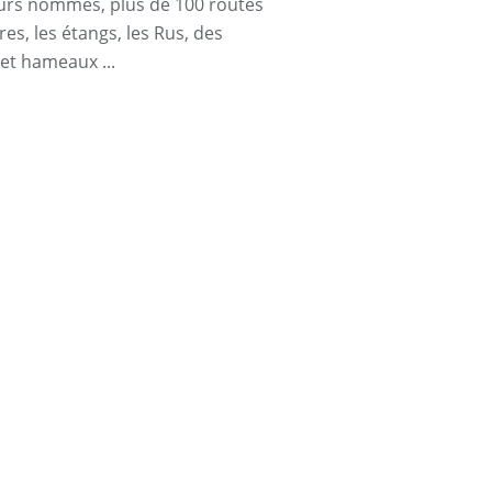
urs nommés, plus de 100 routes
res, les étangs, les Rus, des
 et hameaux ...