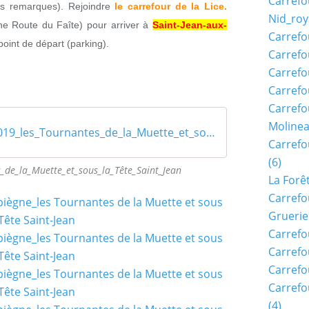
Carrefo
s remarques). Rejoindre
le carrefour de la Lice.
Nid_roy
e Route du Faîte) pour arriver à
Saint-Jean-aux-
Carrefo
point de départ (parking).
Carrefo
Carrefo
Carrefo
Carrefo
Moline
32_11_2019_les_Tournantes_de_la_Muette_et_sous_la_Tête_Saint_Jean
Carref
(6)
_de_la_Muette_et_sous_la_Tête_Saint_Jean
La Forê
Carrefo
Gruerie
Carrefo
Carrefo
Carrefo
Carrefo
(4)