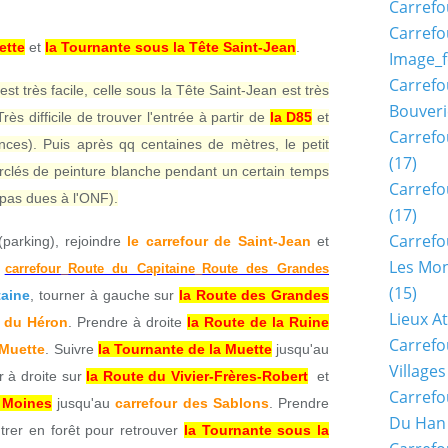
Carrefo
Carrefo
ette
et
la Tournante sous la Tête Saint-Jean
.
Image_f
Carrefo
st très facile, celle sous la Tête Saint-Jean est très
Bouveri
rès difficile de trouver l'entrée à partir de
la D85
et
Carrefo
ces). Puis après qq centaines de mètres, le petit
(17)
cerclés de peinture blanche pendant un certain temps
Carrefo
 pas dues à l'ONF).
(17)
Carrefo
parking), rejoindre
le carrefour de Saint-Jean
et
Les Mon
u
carrefour_Route du Capitaine_Route des Grandes
(15)
taine
, tourner à gauche sur
la Route des Grandes
Lieux A
r du Héron
. Prendre à droite
la Route de la Ruine
Carrefo
 Muette
. Suivre
la Tournante de la Muette
jusqu'au
Village
r à droite sur
la Route du Vivier-Frères-Robert
et
Carrefo
 Moines
jusqu'au
carrefour des Sablons
. Prendre
Du Han
trer en forêt pour retrouver
la Tournante sous la