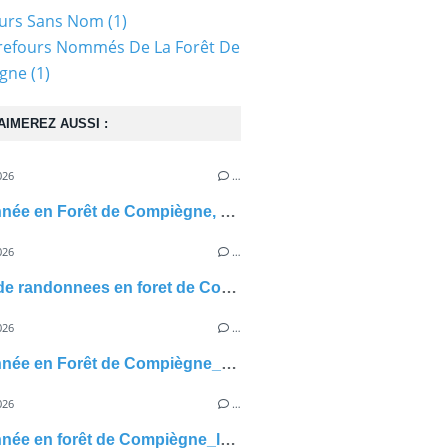
ours Sans Nom
(1)
refours Nommés De La Forêt De
gne
(1)
AIMEREZ AUSSI :
026
…
Randonnée en Forêt de Compiègne, plles Ru de la Malmaire, du Poulinet, de la Michelette
026
…
500km de randonnees en foret de Compiegne
026
…
Randonnée en Forêt de Compiègne_autour de la Héronnière et du Bois de Bourgot
026
…
Randonnée en forêt de Compiègne_les Tournelles, Les Grueries, Champlieu