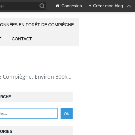
Connexion
+
Créer mon blog
ONNÉES EN FORÊT DE COMPIÈGNE
T
CONTACT
la Forêt de Compiègne vue autrement: description de mes randonnées en forêt de Compiègne. Environ 800km de randos et 25000 photos pour montrer cette forêt magnifique et ses particularités: les lieux atypiques comme la Grotte des Ramoneurs, la Pierre Torniche... Mais aussi les 313 carrefours nommés, plus de 100 routes forestières, les étangs, les Rus, des villages et hameaux ...
ERCHE
ORIES