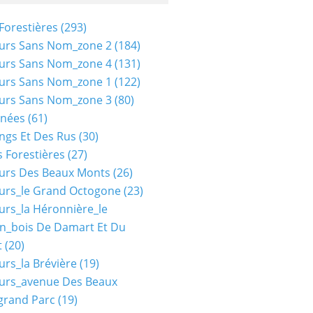
Forestières
(293)
urs Sans Nom_zone 2
(184)
urs Sans Nom_zone 4
(131)
urs Sans Nom_zone 1
(122)
urs Sans Nom_zone 3
(80)
nées
(61)
ngs Et Des Rus
(30)
 Forestières
(27)
urs Des Beaux Monts
(26)
urs_le Grand Octogone
(23)
urs_la Héronnière_le
n_bois De Damart Et Du
t
(20)
urs_la Brévière
(19)
urs_avenue Des Beaux
grand Parc
(19)