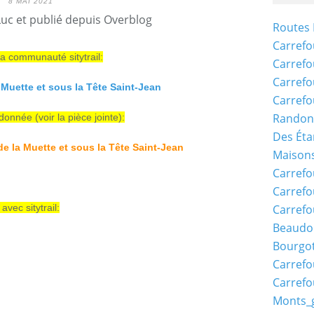
8 MAI 2021
Luc et publié depuis Overblog
Routes 
Carrefo
a communauté sitytrail:
Carrefo
Carrefo
 Muette et sous la Tête Saint-Jean
Carrefo
Randon
onnée (voir la pièce jointe):
Des Éta
e la Muette et sous la Tête Saint-Jean
Maisons
Carrefo
Carrefo
vec sitytrail:
Carrefo
Beaudo
Bourgo
Carrefo
Carrefo
Monts_