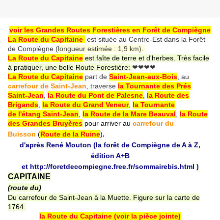
voir les Grandes Routes Forestières en Forêt de Compiègne
La Route du Capitaine
est située au Centre-Est dans la Forêt
de Compiègne (
longueur estimée : 1,9 km).
La Route du Capitaine
est faîte de terre et d'herbes. Très facile
à pratiquer, une belle Route Forestière:
❤❤❤❤
La Route du Capitaine
part de
Saint-Jean-aux-Bois
, au
carrefour de Saint-Jean
, traverse
la Tournante des Prés
Saint-Jean
,
la Route du Pont de Palesne
,
la Route des
Brigands
,
la Route du Grand Veneur
,
la Tournante
de l'étang Saint-Jean
,
la Route de la Mare Beauval
,
la Route
des Grandes Bruyères
pour arriver au
carrefour du
Buisson
(
Route de la Ruine
)
.
d'après René Mouton (la forêt de Compiègne de A à Z,
édition A+B
et
http://foretdecompiegne.free.fr/sommairebis.html
)
CAPITAINE
(route du)
Du carrefour de Saint-Jean à la Muette. Figure sur la carte de
1764.
la Route du Capitaine (voir la pièce jointe)