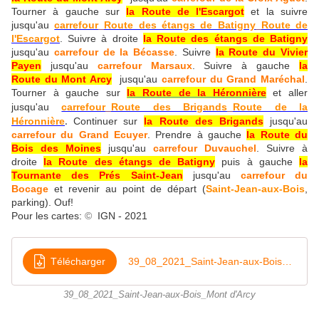
Tourner à gauche sur
la Route de l'Escargot
et la suivre
jusqu'au
carrefour_Route des étangs de Batigny_Route de
l'Escargot
. Suivre à droite
la Route des étangs de Batigny
jusqu'au
carrefour de la Bécasse
. Suivre
la Route du Vivier
Payen
jusqu'au
carrefour Marsaux
. Suivre à gauche
la
Route du Mont Arcy
jusqu'au
carrefour du Grand Maréchal
.
Tourner à gauche sur
la Route de la Héronnière
et aller
jusqu'au
carrefour_Route des Brigands_Route de la
Héronnière
Continuer
sur
la Route des Brigands
jusqu'au
.
carrefour du Grand Ecuyer
. Prendre à gauche
la Route du
Bois des Moines
jusqu'au
carrefour Duvauchel
. Suivre à
droite
la Route des étangs de Batigny
puis à gauche
la
Tournante des Prés Saint-Jean
jusqu'au
carrefour du
Bocage
et revenir au point de départ (
Saint-Jean-aux-Bois
,
parking). Ouf!
Pour les cartes:
©
IGN - 2021
Télécharger
39_08_2021_Saint-Jean-aux-Bois_Mont d'Arcy
39_08_2021_Saint-Jean-aux-Bois_Mont d'Arcy