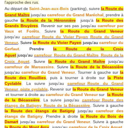
l'approche des rus.
Au départ de
Saint-Jean-aux-Bois
(parking), suivre
la Route du
Grand Maître
jusqu'au
carrefour du Grand Maréchal
, prendre à
gauche
la Route de la Héronnière
jusqu'à
la Route des
Grands Bruyères
. Revenir sur ses pas jusqu'au
carrefour par
Vaux et Forêts
. Suivre
la Route du Grand Veneur
jusqu'au
carrefour_Route du Vivier Payen_Route du Grand
Veneur
Suivre
la Route du Vivier Payen
jusqu'au
carrefour du
.
Gerfaut
. Prendre
la Route de la Croix
Aguet
jusqu'au
carrefour_Route du Grand Maître_Route de la
Croix Aguet
. S
uivre
la Route du Grand Maître
jusqu'au
carrefour de Marcassins
. Suivre
la Route de la Bécassière
jusqu'au
carrefour du Grand Veneur
. Tourner à gauche sur
la
Route des Rouillies
, puis à tourner à droite sur
la Piste
Cyclable
. La suivre jusqu'au
carrefour_Route du Grand
Veneur_piste cyclable
Revenir sur
la Route du Grand Veneur
.
et tourner à droite au
carrefour du Grand Veneur
sur
la Route
de la Bécassière
. La suivre jusqu'au
carrefour_Route des
étangs de Batigny_Route de la Bécassière
. Suivre à gauche
la Route des étangs de Batigny
jusqu'au
carrefour des
étangs de Batigny
. Prendre à droite
la Route du Bois de
Damart
jusqu'au
carrefour du Grand Veneur
. Suivre à gauche
la Route du Mont Arcy
jusqu'au
carrefour de la Croix Aguet
.