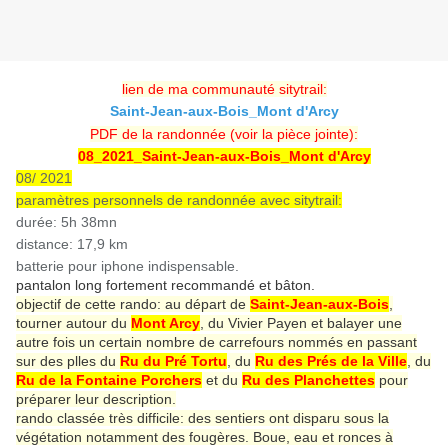
lien de ma communauté sitytrail:
Saint-Jean-aux-Bois_Mont d'Arcy
PDF de la randonnée (voir la pièce jointe):
08_2021_Saint-Jean-aux-Bois_Mont d'Arcy
08/ 2021
paramètres personnels de randonnée avec sitytrail:
durée: 5h 38mn
distance: 17,9 km
batterie pour iphone indispensable.
pantalon long fortement recommandé et bâton.
objectif de cette rando: au départ de
Saint-Jean-aux-Bois
,
tourner autour du
Mont Arcy
, du Vivier Payen et balayer une
autre fois un certain nombre de carrefours nommés en passant
sur des plles du
Ru du Pré Tortu
, du
Ru des Prés de la Ville
, du
Ru de la Fontaine Porchers
et du
Ru des Planchettes
pour
préparer leur description.
rando classée très difficile: des sentiers ont disparu sous la
végétation notamment des fougères. Boue, eau et ronces à