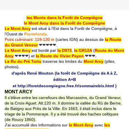
les Monts dans la Forêt de Compiègne
le Mont Arcy dans la Forêt de Compiègne
Le Mont Arcy
est situé à l'Est dans la Forêt de Compiègne, à
l'Ouest de
Pierrefonds
.
Point culminant: 119-120 m
(cartes IGN) au dessus de
la Route
du Grand Veneur
❤❤❤❤❤.
Le Mont Arcy
est bordé par
la D973
,
le GR12A
(
Route du Mont
Arcy
❤❤❤❤
) et
la Route du Vivier Payen
❤❤❤
.
Le Ru du Pré Tortu
traverse les limites du
Mont Arcy
(plles,
photos).
d'après René Mouton (la forêt de Com
piègne de A à Z,
édition A+B
et
http://foretdecompiegne.free.fr/sommairebis.html
)
MONT ARCY
Il s'élève entre les carrefours des Marcassins, du Grand Veneur,
de la Croix-Aguet. Alt.120 m. Il domine la vallée du Rû de Berne,
de Batigny aux Prés de la Ville. En 1663, il était inclus dans le
triage de la Pommeraye. Il y a été trouvé des haches celtiques
(de Roucy 1860).
J'ai accumulé des informations sur
le Mont Arcy
avec
les