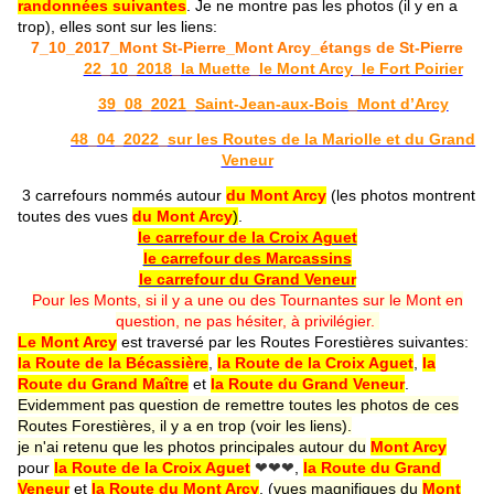
randonnées suivantes
. Je ne montre pas les photos (il y en a
trop), elles sont sur les liens:
7_10_2017_Mont St-Pierre_Mont Arcy_étangs de St-Pierre
22_10_2018_la Muette_le Mont Arcy_le Fort Poirier
39_08_2021_Saint-Jean-aux-Bois_Mont d’Arcy
48_04_2022_sur les Routes de la Mariolle et du Grand
Veneur
3 carrefours nommés autour
du Mont Arcy
(les photos montrent
toutes des vues
du Mont Arcy
)
.
le carrefour de la Croix Aguet
le carrefour des Marcassins
le carrefour du Grand Veneur
Pour les Monts, si il y a une ou des Tournantes sur le Mont en
question, ne pas hésiter, à privilégier.
Le Mont Arcy
est traversé par les Routes Forestières suivantes:
la Route de la Bécassière
,
la Route de la Croix Aguet
,
la
Route du Grand Maître
et
la Route du Grand Veneur
.
Evidemment pas question de remettre toutes les photos de ces
Routes Forestières, il y a en trop (voir les liens).
je n'ai retenu que les photos principales autour du
Mont Arcy
pour
la Route de la Croix Aguet
❤❤❤
,
la Route du Grand
Veneur
et
la Route du Mont Arcy
,
(
vues magnifiques du
Mont